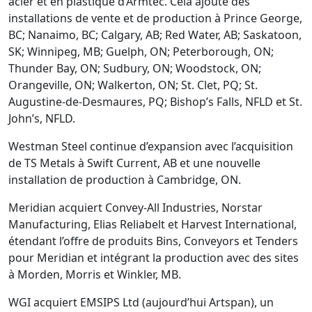
acier et en plastique d’Armtec. Cela ajoute des
installations de vente et de production à Prince George,
BC; Nanaimo, BC; Calgary, AB; Red Water, AB; Saskatoon,
SK; Winnipeg, MB; Guelph, ON; Peterborough, ON;
Thunder Bay, ON; Sudbury, ON; Woodstock, ON;
Orangeville, ON; Walkerton, ON; St. Clet, PQ; St.
Augustine-de-Desmaures, PQ; Bishop’s Falls, NFLD et St.
John’s, NFLD.
Westman Steel continue d’expansion avec l’acquisition
de TS Metals à Swift Current, AB et une nouvelle
installation de production à Cambridge, ON.
Meridian acquiert Convey-All Industries, Norstar
Manufacturing, Elias Reliabelt et Harvest International,
étendant l’offre de produits Bins, Conveyors et Tenders
pour Meridian et intégrant la production avec des sites
à Morden, Morris et Winkler, MB.
WGI acquiert EMSIPS Ltd (aujourd’hui Artspan), un